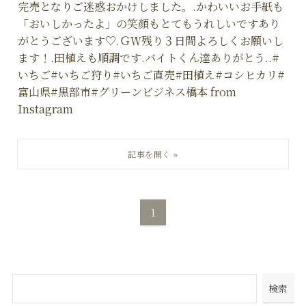
完売となりご迷惑おかけしました。.かわいいお手紙も
「おいしかったよ」の笑顔もとてもうれしいですあり
がとうございます♡.ＧＷ残り３日間よろしくお願いし
ます！.田植えも順調です.バイトくん達ありがとう️..#
いちご#いちご狩り#いちご直売#田植え#コシヒカリ#
富山県#黒部市#グリーンビジネス橋本 from
Instagram
1
検索