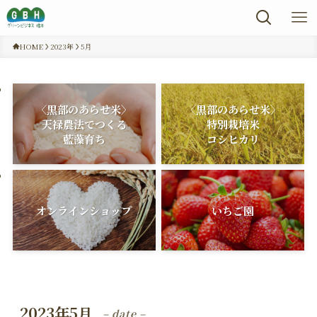
HOME
2023年
5月
〈黒部のあらせ米〉
〈黒部のあらせ米〉
天禄農法でつくる
特別栽培米
藍藻育ち
コシヒカリ
オンラインショップ
いちご園
2023年5月
– date –