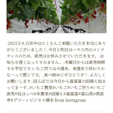
.2023.5.9.ＧＷ中はたくさんご来園いただき本当にあり
がとうございました！.今日と明日はハウス内のメンテ
ナンスのため、直売はお休みさせていただきます。.お
知らせ遅くなってすみません。.木曜日からは直売再開
する予定です.いちご狩りは今週末、来週末で終わりか
な〜って感じです。.食べ納めにぜひどうぞ！.よろしく
お願いします..田んぼでは今日から富富富の田植え始ま
ってま〜す..#いちご農家#いちご#いちご狩り#いちご
直売#紅ほっぺ#米農家#田植え#富富富#富山県#黒部
市#グリーンビジネス橋本 from Instagram