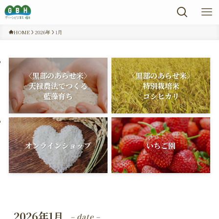
HOME
2026年
1月
〈黒部のあらせ米〉
〈黒部のあらせ米〉
天禄農法でつくる
特別栽培米
藍藻育ち
コシヒカリ
オンラインショップ
いちご園
2026年1月
– date –