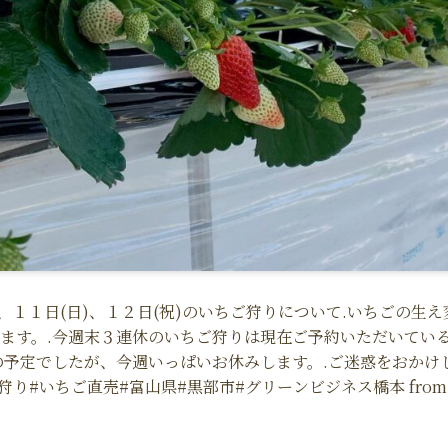
(土)、１１日(日)、１２日(祝)のいちご狩りについて.いちごの生え
ます。.今週末３連休のいちご狩りは現在ご予約いただいてい
の予定でしたが、今週いっぱいお休みします。.ご迷惑をおかけ
狩り#いちご直売#富山県#黒部市#グリーンビジネス橋本 from