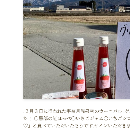
.２月３日に行われた宇奈月温泉雪のカーニバル ️
た！.○黒部の紅ほっぺ○いちごジャム○いちごシ
♡」と食べていただいたそうです.サインいただきまし