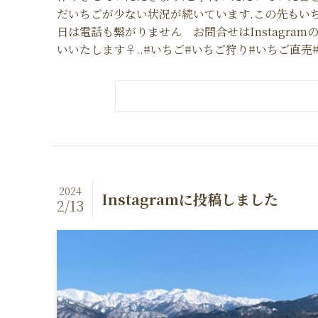
だいちごが少ない状況が続いています.この先もい
日は電話も繋がりません お問合せはInstagra
いいたします‍♀️..#いちご#いちご狩り#いちご直売#富
2024
Instagramに投稿しました
2/13