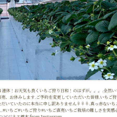
日から３連休！お天気も良くいちご狩り日和！のはずが。。。.全然い
直売、お休みします.ご予約を変更していただいた皆様.いちご狩
ていたのに本当に申し訳ありません‍♀️‍♀️‍♀️.真っ赤ないち
.#いちご#いちご狩り#いちご直売いちご栽培の難しさを実感
ネス橋本 from Instagram