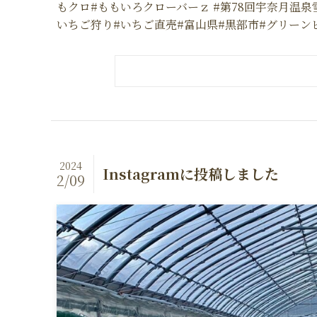
もクロ#ももいろクローバーｚ #第78回宇奈月温泉雪
いちご狩り#いちご直売#富山県#黒部市#グリーンビジネス
2024
Instagramに投稿しました
2/09