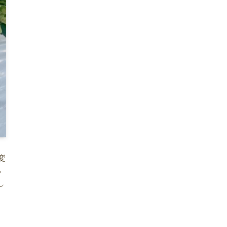
変
る
し