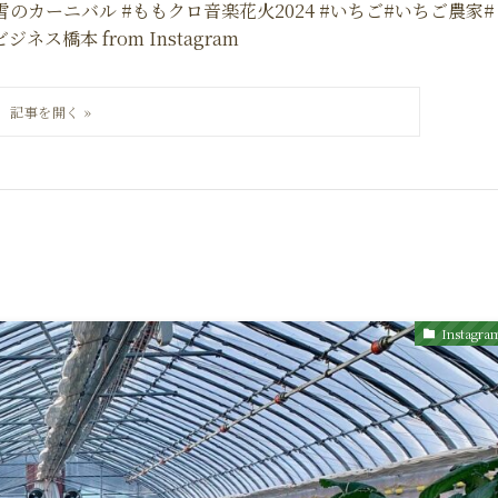
のカーニバル #ももクロ音楽花火2024 #いちご#いちご農家#
橋本 from Instagram
Instagra