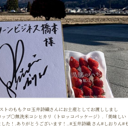
.ゲストのももクロ玉井詩織さんにお土産としてお渡ししまし
ロップ○無洗米コシヒカリ（トロッコパッケージ）.「美味しい
た！.ありがとうございます！..#玉井詩織 さん#しおりん#