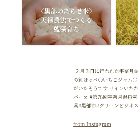
〈黒部のあらせ米〉
〈
天禄農法でつくる
藍藻育ち
.２月３日に行われた宇奈月温
の紅ほっぺ○いちごジャム○
だいたそうです.サインいただ
バーｚ #第78回宇奈月温泉
県#黒部市#グリーンビジネ
from Instagram