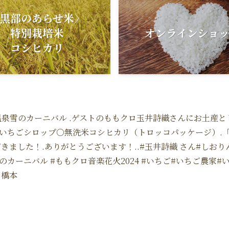
黒部のあらせ米〉
特別栽培米
オンラインショ
コシヒカリ
泉雪のカーニバル ️.ゲストのももクロ玉井詩織さんにお土産と
いちごシロップ○無洗米コシヒカリ（トロッコパッケージ）.
きました！.ありがとうございます！..#玉井詩織 さん#しお
雪のカーニバル #ももクロ音楽花火2024 #いちご#いちご農家
ス橋本