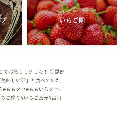
ップ
いちご園
してお渡ししました！.○黒部
「美味しい♡」と食べていた
りん#ももクロ#ももいろクロー
#いちご狩り#いちご直売#富山