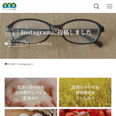
2022
Instagramに投稿しました
2/28
Instagram
2022年2月28日
HOME
Instagram
〈黒部のあらせ米〉
〈黒部のあらせ米〉
天禄農法でつくる
特別栽培米
藍藻育ち
コシヒカリ