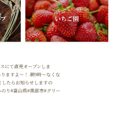
ップ
いちご園
ハウスにて直売オープンしま
りますよ〜！.朝9時〜なくな
ましたらお知らせしますの
みのり#富山県#黒部市#グリー