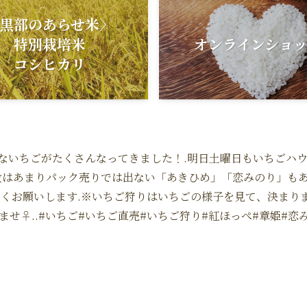
黒部のあらせ米〉
特別栽培米
オンラインショ
コシヒカリ
は.真っ赤ないちごがたくさんなってきました！.明日土曜日もいちご
段はあまりパック売りでは出ない「あきひめ」「恋みのり」もあ
しくお願いします.※いちご狩りはいちごの様子を見て、決まり
せ‍♀️..#いちご#いちご直売#いちご狩り#紅ほっぺ#章姫#恋