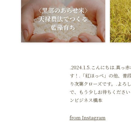
〈黒部のあらせ米〉
〈
天禄農法でつくる
藍藻育ち
.2024.1.5.こんにち
す！.「紅ほっぺ」の他、普
り次第クローズです。.よろ
で、もう少しお待ちくださいま
ンビジネス橋本
from Instagram