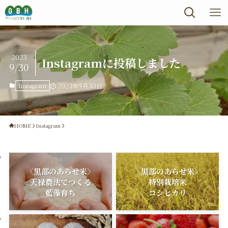
2023
Instagramに投稿しました
9/30
Instagram
2023年9月30日
HOME
Instagram
〈黒部のあらせ米〉
〈黒部のあらせ米〉
天禄農法でつくる
特別栽培米
藍藻育ち
コシヒカリ