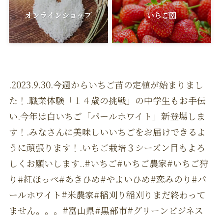
オンラインショップ
いちご園
.2023.9.30.今週からいちご苗の定植が始まりまし
た！.職業体験「１４歳の挑戦」の中学生もお手伝
い.今年は白いちご「パールホワイト」新登場しま
す！.みなさんに美味しいいちごをお届けできるよ
うに頑張ります！.いちご栽培３シーズン目もよろ
しくお願いします..#いちご#いちご農家#いちご狩
り#紅ほっぺ#あきひめ#やよいひめ#恋みのり#パ
ールホワイト#米農家#稲刈り稲刈りまだ終わって
ません。。。#富山県#黒部市#グリーンビジネス